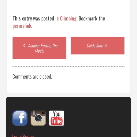
This entry was posted in
Climbing
. Bookmark the
permalink
.
Post
Andujar Power, The
Caída libre
Movie
navigation
Comments are closed.
Legal Pages