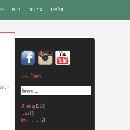
ES
BLOG
CONTACT
ESPAÑOL
Legal Pages
ras en
Buscar:
Climbing
(230)
news
(1)
testimonial
(2)