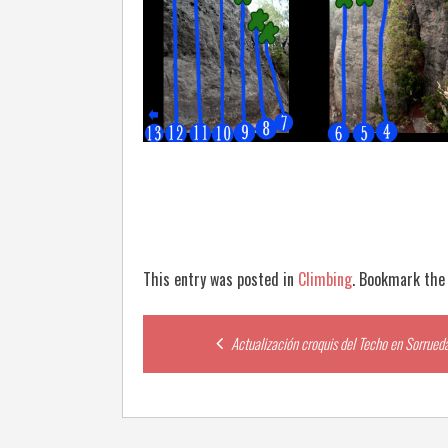
This entry was posted in
Climbing
. Bookmark th
Post
Actualización croquis del Techo en Sorrued
navigation