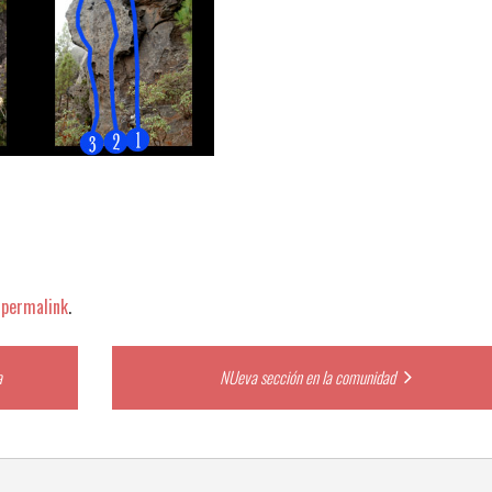
e
permalink
.
a
NUeva sección en la comunidad