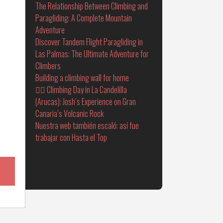
The Relationship Between Climbing and
Paragliding: A Complete Mountain
Adventure
Discover Tandem Flight Paragliding in
Las Palmas: The Ultimate Adventure for
Climbers
Building a climbing wall for home
🧗‍♂️ Climbing Day in La Candelilla
(Arucas): Josh’s Experience on Gran
Canaria’s Volcanic Rock
Nuestra web también escaló: así fue
trabajar con Hasta el Top