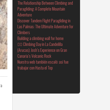
The Relationship Between Climbing and
Paragliding: A Complete Mountain
Adventure
Discover Tandem Flight Paragliding in
Las Palmas: The Ultimate Adventure for
Climbers
Building a climbing wall for home
🧗‍♂️ Climbing Day in La Candelilla
(Arucas): Josh’s Experience on Gran
Canaria’s Volcanic Rock
Nuestra web también escaló: así fue
trabajar con Hasta el Top
ra