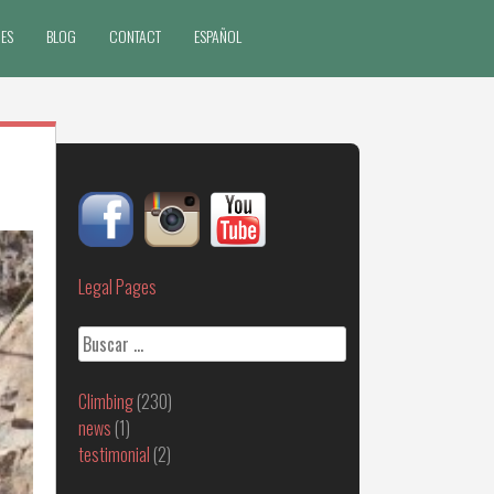
ES
BLOG
CONTACT
ESPAÑOL
Legal Pages
Buscar:
Climbing
(230)
news
(1)
testimonial
(2)