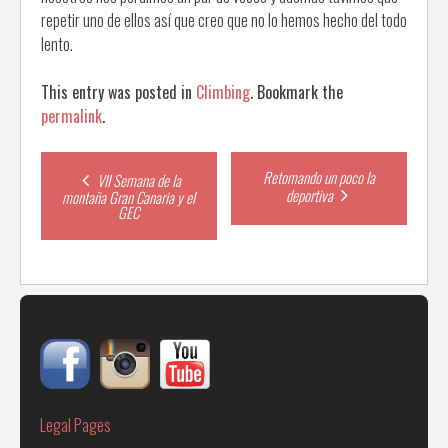
repetir uno de ellos así que creo que no lo hemos hecho del todo
lento.
This entry was posted in
Climbing
. Bookmark the
permalink
.
Post
Retomando un poco la
VII Semana de la
deportiva
montaña Gran Canaria y el
GEC
navigation
Legal Pages