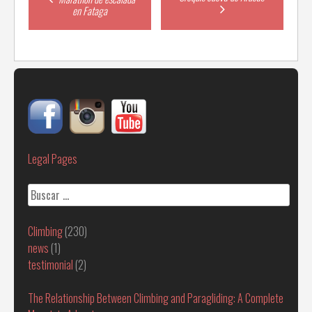
en Fataga
navigation
Legal Pages
Buscar:
Climbing
(230)
news
(1)
testimonial
(2)
The Relationship Between Climbing and Paragliding: A Complete