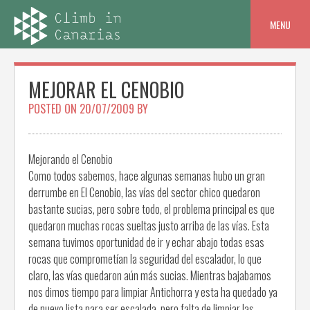
Skip
to
MENU
content
MEJORAR EL CENOBIO
POSTED ON
20/07/2009
BY
Mejorando el Cenobio
Como todos sabemos, hace algunas semanas hubo un gran
derrumbe en El Cenobio, las vías del sector chico quedaron
bastante sucias, pero sobre todo, el problema principal es que
quedaron muchas rocas sueltas justo arriba de las vías. Esta
semana tuvimos oportunidad de ir y echar abajo todas esas
rocas que comprometían la seguridad del escalador, lo que
claro, las vías quedaron aún más sucias. Mientras bajabamos
nos dimos tiempo para limpiar Antichorra y esta ha quedado ya
de nuevo lista para ser escalada, pero falta de limpiar las