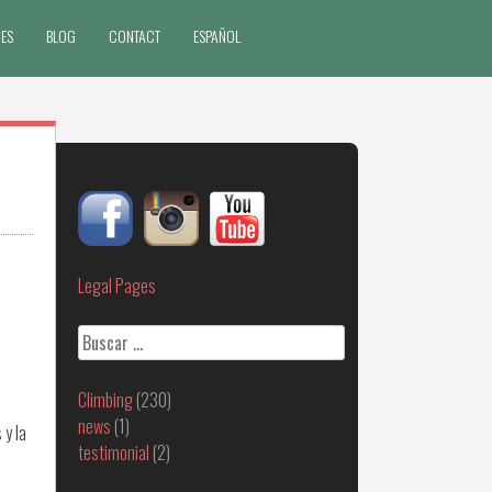
ES
BLOG
CONTACT
ESPAÑOL
Legal Pages
Buscar:
Climbing
(230)
news
(1)
 y la
testimonial
(2)