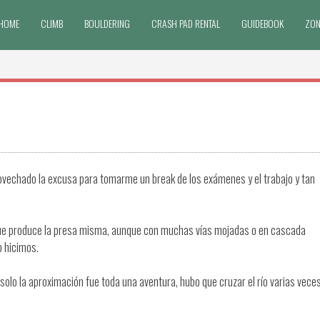
HOME
CLIMB
BOULDERING
CRASH PAD RENTAL
GUIDEBOOK
ZON
ovechado la excusa para tomarme un break de los exámenes y el trabajo y tan
que produce la presa misma, aunque con muchas vías mojadas o en cascada
o hicimos.
olo la aproximación fue toda una aventura, hubo que cruzar el río varias veces