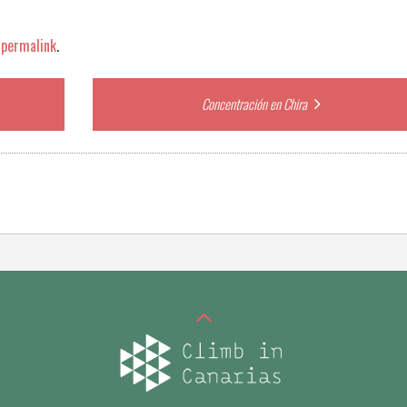
e
permalink
.
Concentración en Chira