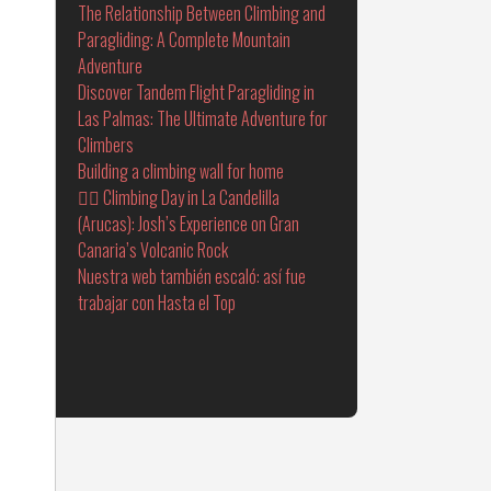
The Relationship Between Climbing and
Paragliding: A Complete Mountain
Adventure
Discover Tandem Flight Paragliding in
Las Palmas: The Ultimate Adventure for
Climbers
Building a climbing wall for home
🧗‍♂️ Climbing Day in La Candelilla
(Arucas): Josh’s Experience on Gran
Canaria’s Volcanic Rock
Nuestra web también escaló: así fue
trabajar con Hasta el Top