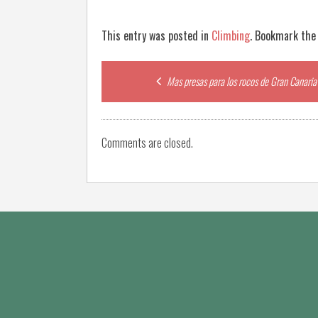
This entry was posted in
Climbing
. Bookmark th
Post
Mas presas para los rocos de Gran Canaria
navigation
Comments are closed.