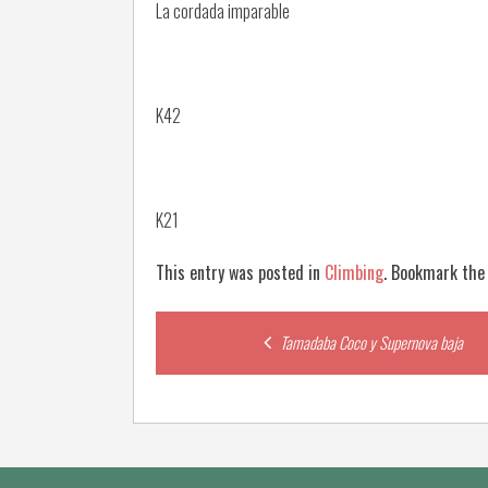
La cordada imparable
K42
K21
This entry was posted in
Climbing
. Bookmark th
Post
Tamadaba Coco y Supernova baja
navigation