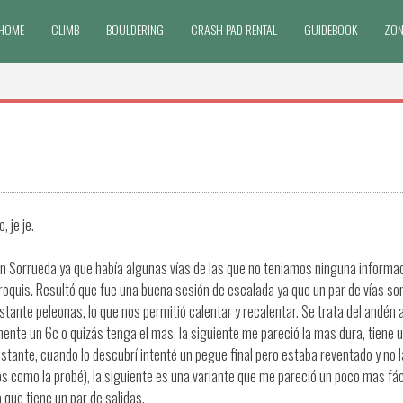
HOME
CLIMB
BOULDERING
CRASH PAD RENTAL
GUIDEBOOK
ZON
 je je.
en Sorrueda ya que había algunas vías de las que no teniamos ninguna informac
 croquis. Resultó que fue una buena sesión de escalada ya que un par de vías s
tante peleonas, lo que nos permitió calentar y recalentar. Se trata del andén a
mente un 6c o quizás tenga el mas, la siguiente me pareció la mas dura, tiene 
astante, cuando lo descubrí intenté un pegue final pero estaba reventado y no l
 como la probé), la siguiente es una variante que me pareció un poco mas fác
 que tiene un par de salidas.