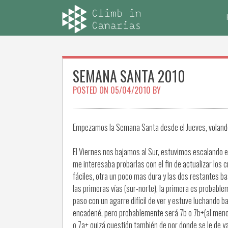
Skip
to
content
SEMANA SANTA 2010
POSTED ON
05/04/2010
BY
Empezamos la Semana Santa desde el Jueves, volando,
El Viernes nos bajamos al Sur, estuvimos escalando 
me interesaba probarlas con el fin de actualizar los
fáciles, otra un poco mas dura y las dos restantes bas
las primeras vías (sur-norte), la primera es probable
paso con un agarre difícil de ver y estuve luchando b
encadené, pero probablemente será 7b o 7b+(al menos
o 7a+ quizá cuestión también de por donde se le de ya