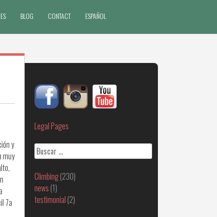
ES
BLOG
CONTACT
ESPAÑOL
Legal Pages
ión y
Buscar:
on muy
lto,
Climbing
(230)
un
news
(1)
a
testimonial
(2)
il 7a