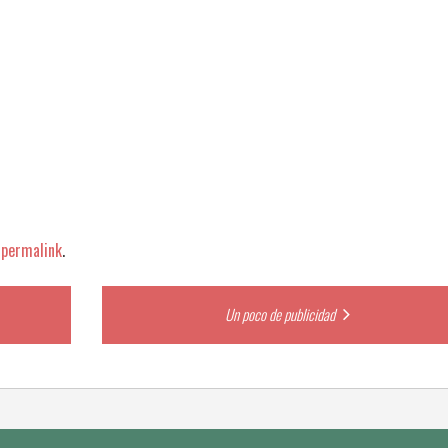
e
permalink
.
Un poco de publicidad