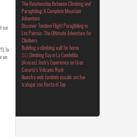
The Relationship Between Climbing and
Paragliding: A Complete Mountain
Adventure
Discover Tandem Flight Paragliding in
l sur
Las Palmas: The Ultimate Adventure for
Climbers
Building a climbing wall for home
1), la
🧗‍♂️ Climbing Day in La Candelilla
ar un
(Arucas): Josh’s Experience on Gran
Canaria’s Volcanic Rock
Nuestra web también escaló: así fue
trabajar con Hasta el Top