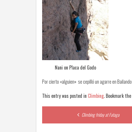
Nani on Placa del Godo
Por cierto «alguien» se cepilló un agarre en Bailand
This entry was posted in
Climbing
. Bookmark th
Post
Climbing friday at Fataga
navigation