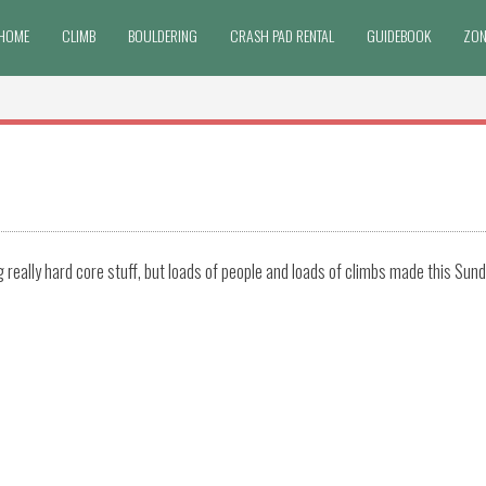
HOME
CLIMB
BOULDERING
CRASH PAD RENTAL
GUIDEBOOK
ZON
 really hard core stuff, but loads of people and loads of climbs made this Sun