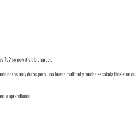
s 7c? so now it’s a bit harder.
ntando cosas muy duras pero, una buena multitud y mucha escalada hiceieron qu
ente aprendiendo.