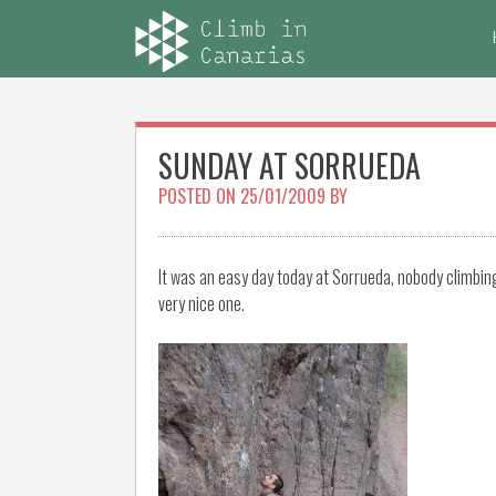
Skip
to
content
SUNDAY AT SORRUEDA
POSTED ON
25/01/2009
BY
It was an easy day today at Sorrueda, nobody climbing
very nice one.