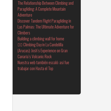
The Relationship Between Climbing and
Paragliding: A Complete Mountain
Adventure
Discover Tandem Flight Paragliding in
Las Palmas: The Ultimate Adventure for
Climbers
Building a climbing wall for home
🧗‍♂️ Climbing Day in La Candelilla
(Arucas): Josh’s Experience on Gran
Canaria’s Volcanic Rock
Nuestra web también escaló: así fue
trabajar con Hasta el Top