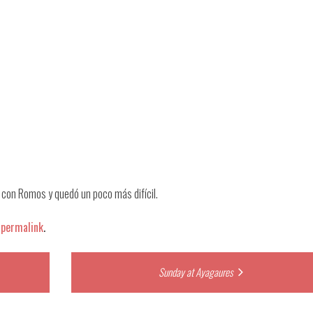
o con Romos y quedó un poco más difícil.
e
permalink
.
Sunday at Ayagaures