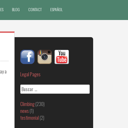
ES
BLOG
CONTACT
ESPAÑOL
day a
Legal Pages
Buscar:
Climbing
(230)
news
(1)
testimonial
(2)