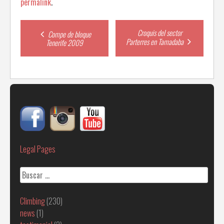
permalink
.
Post
Croquis del sector
Compe de bloque
Parterres en Tamadaba
Tenerife 2009
navigation
Legal Pages
Buscar:
Climbing
(230)
news
(1)