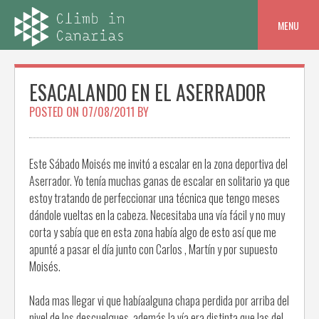
Skip
to
MENU
content
ESACALANDO EN EL ASERRADOR
POSTED ON
07/08/2011
BY
Este Sábado Moisés me invitó a escalar en la zona deportiva del
Aserrador. Yo tenía muchas ganas de escalar en solitario ya que
estoy tratando de perfeccionar una técnica que tengo meses
dándole vueltas en la cabeza. Necesitaba una vía fácil y no muy
corta y sabía que en esta zona había algo de esto así que me
apunté a pasar el día junto con Carlos , Martín y por supuesto
Moisés.
Nada mas llegar vi que habíaalguna chapa perdida por arriba del
nivel de los descuelgues, además la vía era distinta que las del